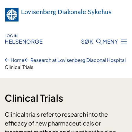
Skip
to
content
LOG IN
HELSENORGE
SØK
MENY
Home
Research at Lovisenberg Diaconal Hospital
Clinical Trials
Clinical Trials
Clinical trials refer to research into the
efficacy of new pharmaceuticals or
treatment methods and whether the side