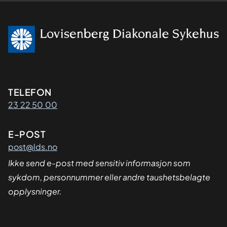
Kontaktinformasjon
TELEFON
23 22 50 00
E-POST
post@lds.no
Ikke send e-post med sensitiv informasjon som
sykdom, personnummer eller andre taushetsbelagte
opplysninger.