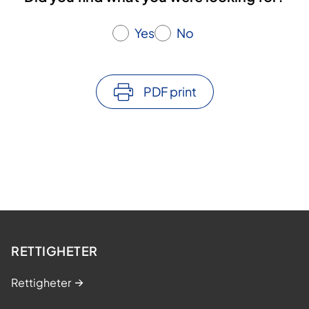
Yes
No
PDF print
RETTIGHETER
Rettigheter