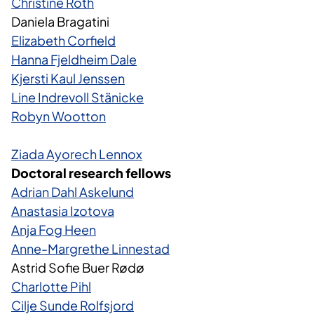
Christine Roth
Daniela Bragatini
Elizabeth Corfield​
Hanna Fjeldheim Dale
Kjersti Kaul Jenssen
Line Indrevoll Stänicke
Robyn Wootton
Ziada Ayorech Lennox
Doctoral research fellows
Adrian Dahl Askelund
Anastasia Izotova
Anja Fog Heen
Anne-Margrethe Linnestad
Astrid Sofie Buer Rødø​
Charlotte Pihl
Cilje Sunde Rolfsjord