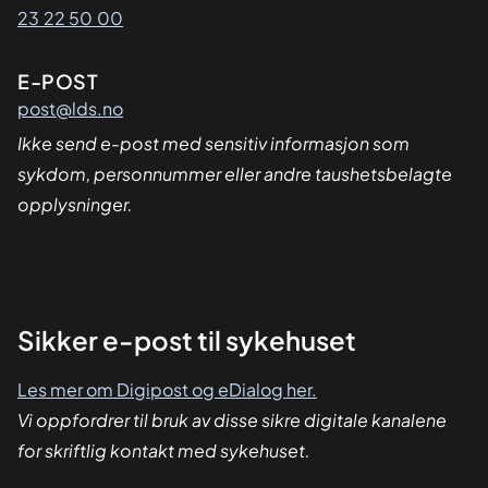
23 22 50 00
E-POST
post@lds.no
Ikke send e-post med sensitiv informasjon som
sykdom, personnummer eller andre taushetsbelagte
opplysninger.
Sikker
Sikker e-post til sykehuset
dialog
Les mer om Digipost og eDialog her.
Vi oppfordrer til bruk av disse sikre digitale kanalene
for skriftlig kontakt med sykehuset.